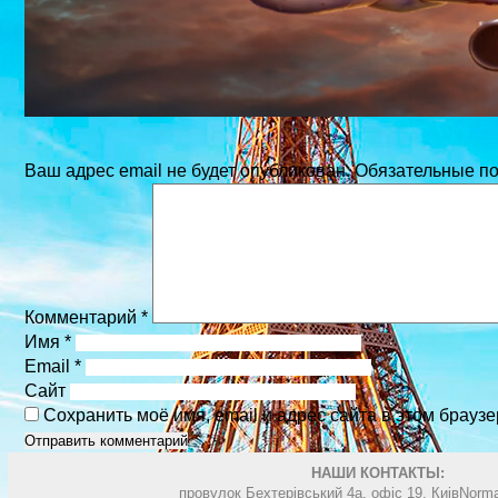
Ваш адрес email не будет опубликован.
Обязательные п
Комментарий
*
Имя
*
Email
*
Сайт
Сохранить моё имя, email и адрес сайта в этом брау
НАШИ КОНТАКТЫ:
провулок Бехтерівський 4а. офіс 19, Киів
Norma