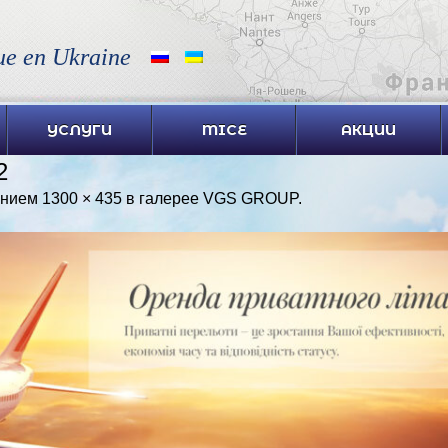
ue en Ukraine
УСЛУГИ
MICE
АКЦИИ
2
ением
1300 × 435
в галерее
VGS GROUP
.