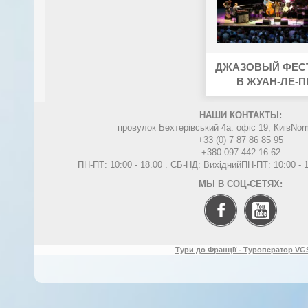
ДЖАЗОВЫЙ ФЕС
В ЖУАН-ЛЕ-П
НАШИ КОНТАКТЫ:
провулок Бехтерівський 4а. офіс 19, Киів
Nor
+33 (0) 7 87 86 85 95
+380 097 442 16 62
ПН-ПТ: 10:00 - 18.00 . СБ-НД: Вихідний
ПН-ПТ: 10:00 -
МЫ В СОЦ-СЕТЯХ:
Тури до Франції - Туроператор VGS