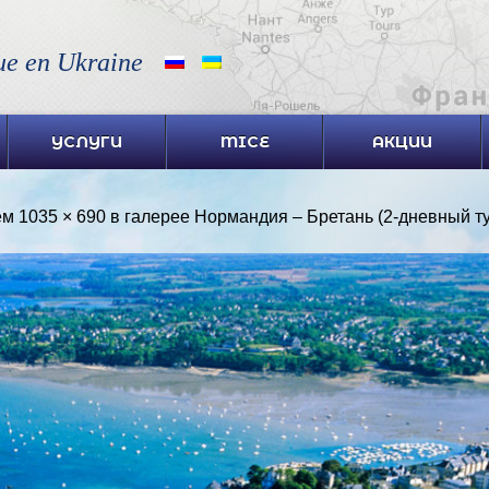
ue en Ukraine
УСЛУГИ
MICE
АКЦИИ
ем
1035 × 690
в галерее
Нормандия – Бретань (2-дневный ту