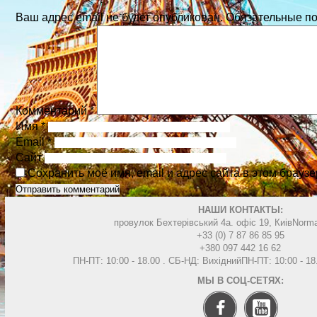
Ваш адрес email не будет опубликован.
Обязательные п
Комментарий
*
Имя
*
Email
*
Сайт
Сохранить моё имя, email и адрес сайта в этом брау
НАШИ КОНТАКТЫ:
провулок Бехтерівський 4а. офіс 19, Киів
Norma
+33 (0) 7 87 86 85 95
+380 097 442 16 62
ПН-ПТ: 10:00 - 18.00 . СБ-НД: Вихідний
ПН-ПТ: 10:00 - 1
МЫ В СОЦ-СЕТЯХ: