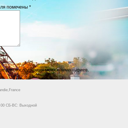
оля помечены
*
зере для последующих моих комментариев.
ndie,France
8.00 СБ-ВС: Выходной