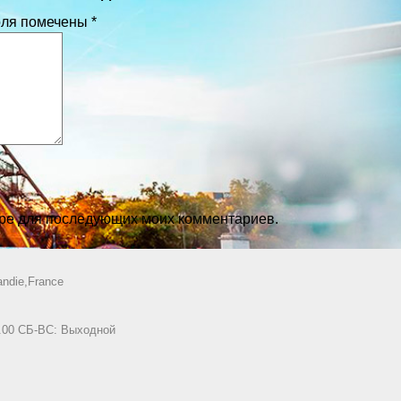
оля помечены
*
зере для последующих моих комментариев.
ndie,France
8.00 СБ-ВС: Выходной