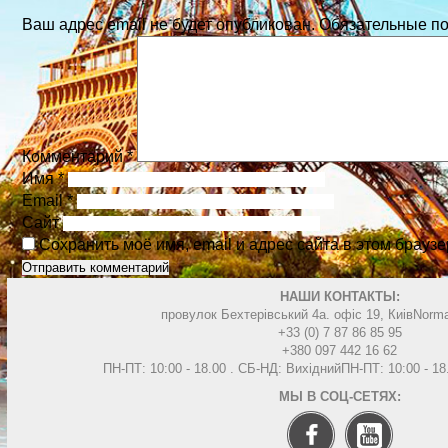
Ваш адрес email не будет опубликован.
Обязательные п
Комментарий
*
Имя
*
Email
*
Сайт
Сохранить моё имя, email и адрес сайта в этом брау
НАШИ КОНТАКТЫ:
провулок Бехтерівський 4а. офіс 19, Киів
Norma
+33 (0) 7 87 86 85 95
+380 097 442 16 62
ПН-ПТ: 10:00 - 18.00 . СБ-НД: Вихідний
ПН-ПТ: 10:00 - 1
МЫ В СОЦ-СЕТЯХ: