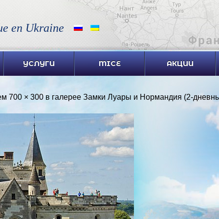
ue en Ukraine
УСЛУГИ
MICE
АКЦИИ
ем
700 × 300
в галерее
Замки Луары и Нормандия (2-дневны