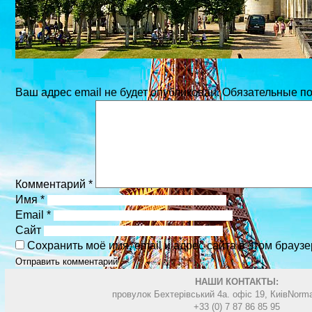
Ваш адрес email не будет опубликован.
Обязательные п
Комментарий
*
Имя
*
Email
*
Сайт
Сохранить моё имя, email и адрес сайта в этом брау
НАШИ КОНТАКТЫ:
провулок Бехтерівський 4а. офіс 19, Киів
Norma
+33 (0) 7 87 86 85 95