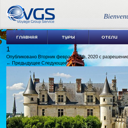
Bienven
ГЛАВНАЯ
ТУРЫ
ОТЕЛИ
1
Опубликовано
Вторник февраля 25th, 2020
с разрешени
← Предыдущее
Следующее →