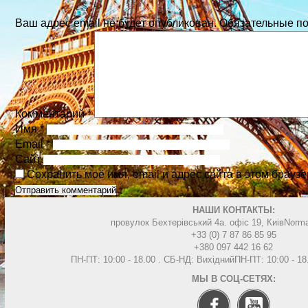
Ваш адрес email не будет опубликован.
Обязательные п
Комментарий
*
Имя
*
Email
*
Сайт
Сохранить моё имя, email и адрес сайта в этом брау
НАШИ КОНТАКТЫ:
провулок Бехтерівський 4а. офіс 19, Киів
Norma
+33 (0) 7 87 86 85 95
+380 097 442 16 62
ПН-ПТ: 10:00 - 18.00 . СБ-НД: Вихідний
ПН-ПТ: 10:00 - 1
МЫ В СОЦ-СЕТЯХ: