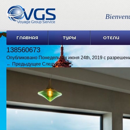
Bienven
ГЛАВНАЯ
ТУРЫ
ОТЕЛИ
138560673
Опубликовано
Понедельник июня 24th, 2019
с разрешен
← Предыдущее
Следующее →