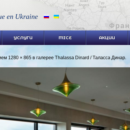
ue en Ukraine
УСЛУГИ
MICE
АКЦИИ
ием
1280 × 865
в галерее
Thalassa Dinard / Таласса Динар
.