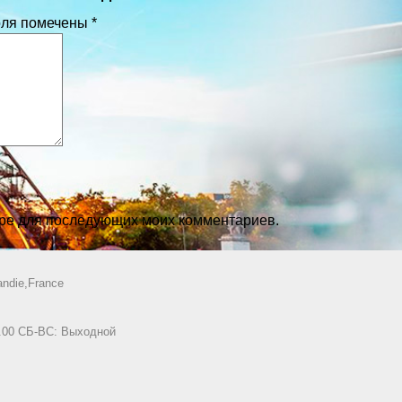
оля помечены
*
зере для последующих моих комментариев.
ndie,France
8.00 СБ-ВС: Выходной