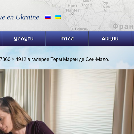
ue en Ukraine
УСЛУГИ
MICE
АКЦИИ
7360 × 4912
в галерее
Терм Марен де Сен-Мало
.