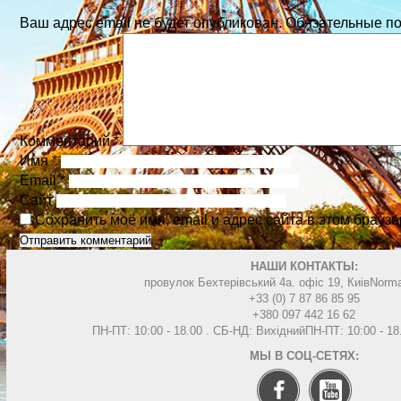
Ваш адрес email не будет опубликован.
Обязательные п
Комментарий
*
Имя
*
Email
*
Сайт
Сохранить моё имя, email и адрес сайта в этом брау
НАШИ КОНТАКТЫ:
провулок Бехтерівський 4а. офіс 19, Киів
Norma
+33 (0) 7 87 86 85 95
+380 097 442 16 62
ПН-ПТ: 10:00 - 18.00 . СБ-НД: Вихідний
ПН-ПТ: 10:00 - 1
МЫ В СОЦ-СЕТЯХ: