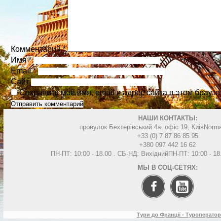
Комментарий
*
Имя
*
Email
*
Сайт
Сохранить моё имя, email и адрес сайта в этом брау
НАШИ КОНТАКТЫ:
провулок Бехтерівський 4а. офіс 19, Киів
Norma
+33 (0) 7 87 86 85 95
+380 097 442 16 62
ПН-ПТ: 10:00 - 18.00 . СБ-НД: Вихідний
ПН-ПТ: 10:00 - 1
МЫ В СОЦ-СЕТЯХ:
Тури до Франції - Туроператор