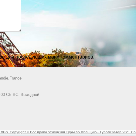
зере для последующих моих комментариев.
ndie,France
8.00 СБ-ВС: Выходной
 VGS. Copyright © Все права захищенні.
Туры во Францию - Туроператор VGS. Co