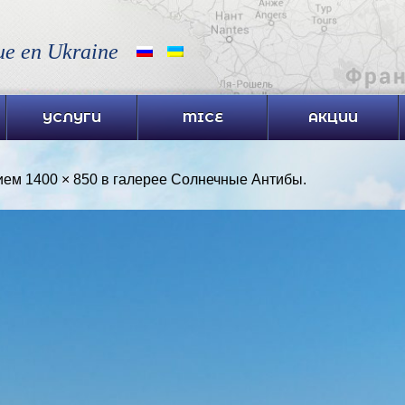
ue en Ukraine
УСЛУГИ
MICE
АКЦИИ
ием
1400 × 850
в галерее
Солнечные Антибы
.