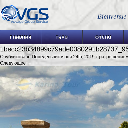
Bienvenue
ГЛАВНАЯ
ТУРЫ
ОТЕЛИ
1becc23b34899c79ade0080291b28737_95
Опубликовано
Понедельник июня 24th, 2019
с разрешение
Следующее →