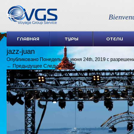
Bienven
ГЛАВНАЯ
ТУРЫ
ОТЕЛИ
jazz-juan
Опубликовано
Понедельник июня 24th, 2019
с разрешен
← Предыдущее
Следующее →