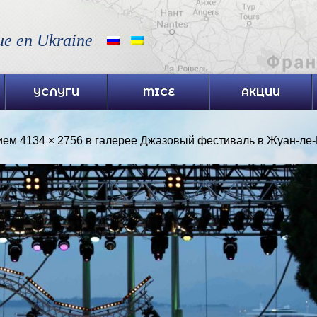
ue en Ukraine
УСЛУГИ
MICE
АКЦИИ
ием
4134 × 2756
в галерее
Джазовый фестиваль в Жуан-ле