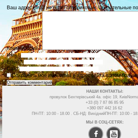
Ваш адрес email не будет опубликован.
Обязательные п
Комментарий
*
Имя
*
Email
*
Сайт
Сохранить моё имя, email и адрес сайта в этом брау
НАШИ КОНТАКТЫ:
провулок Бехтерівський 4а. офіс 19, Киів
Norma
+33 (0) 7 87 86 85 95
+380 097 442 16 62
ПН-ПТ: 10:00 - 18.00 . СБ-НД: Вихідний
ПН-ПТ: 10:00 - 1
МЫ В СОЦ-СЕТЯХ: