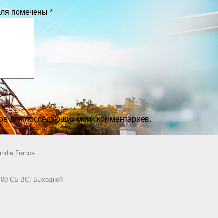
оля помечены
*
зере для последующих моих комментариев.
ndie,France
8.00 СБ-ВС: Выходной