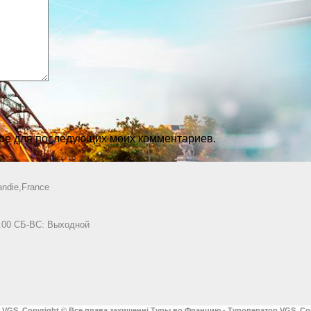
зере для последующих моих комментариев.
ndie,France
8.00 СБ-ВС: Выходной
 VGS. Copyright © Все права захищенні.
Туры во Францию - Туроператор VGS. Co