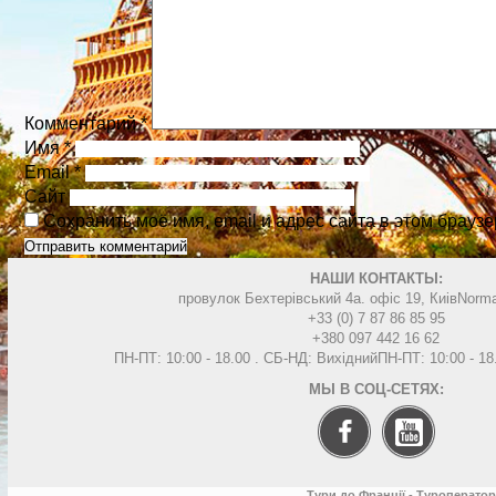
Комментарий
*
Имя
*
Email
*
Сайт
Сохранить моё имя, email и адрес сайта в этом брау
НАШИ КОНТАКТЫ:
провулок Бехтерівський 4а. офіс 19, Киів
Norma
+33 (0) 7 87 86 85 95
+380 097 442 16 62
ПН-ПТ: 10:00 - 18.00 . СБ-НД: Вихідний
ПН-ПТ: 10:00 - 1
МЫ В СОЦ-СЕТЯХ:
Тури до Франції - Туроператор