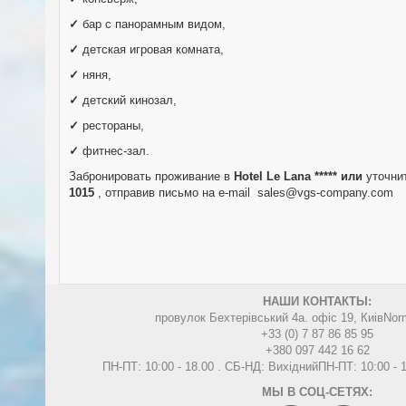
✓
бар с панорамным видом,
✓
детская игровая комната,
✓
няня,
✓
детский кинозал,
✓
рестораны,
✓
фитнес-зал.
Забронировать проживание в
Hotel Le Lana *****
или
уточни
1015
, отправив письмо на e-mail
sales@vgs-company.com
НАШИ КОНТАКТЫ:
провулок Бехтерівський 4а. офіс 19, Киів
Nor
+33 (0) 7 87 86 85 95
+380 097 442 16 62
ПН-ПТ: 10:00 - 18.00 . СБ-НД: Вихідний
ПН-ПТ: 10:00 -
МЫ В СОЦ-СЕТЯХ: