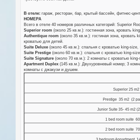
В отеле:
гараж, ресторан, бар, крытый бассейн, фитнес-цент
НОМЕРА
Всего в отеле 40 номеров различных категорий: Superior Room,
Superior room
(около 25 кв.м.): гостинная зона, кровать ki
Authentique room
(около 35 кв.м.): гостиная зона, кровать
кроватью для детей.
Suite Deluxe
(около 45 кв.м.): спальня с кроватью king-size
Suite Prestige
(около 60 кв.м.): спальня с кроватью king-s
Suite Signature
(около 70 кв.м.): 2 комнаты с кроватью kin
Apartment Duplex
(145 кв.м.): Двухуровневый номер; 3 комн
комнаты с джакузи и душем.
Superior 25 m2 
Prestige 35 m2 (2 pa
Junior Suite
35- 45
m2 (2
1 bed room suite 60
2 bed room suite 70
3 bedroom Appartment 1