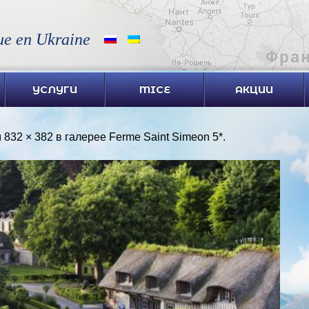
ue en Ukraine
УСЛУГИ
MICE
АКЦИИ
м
832 × 382
в галерее
Ferme Saint Simeon 5*
.