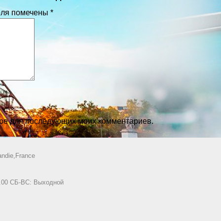
оля помечены
*
зере для последующих моих комментариев.
ndie,France
8.00 СБ-ВС: Выходной