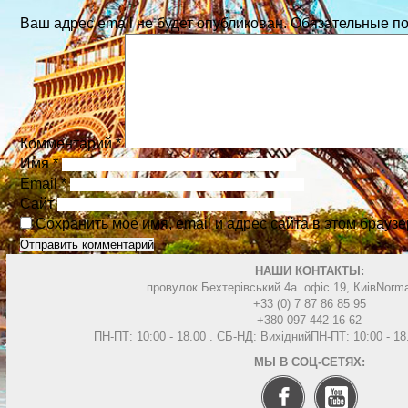
Ваш адрес email не будет опубликован.
Обязательные п
Комментарий
*
Имя
*
Email
*
Сайт
Сохранить моё имя, email и адрес сайта в этом брау
НАШИ КОНТАКТЫ:
провулок Бехтерівський 4а. офіс 19, Киів
Norma
+33 (0) 7 87 86 85 95
+380 097 442 16 62
ПН-ПТ: 10:00 - 18.00 . СБ-НД: Вихідний
ПН-ПТ: 10:00 - 1
МЫ В СОЦ-СЕТЯХ: