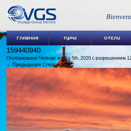
Bienven
ГЛАВНАЯ
ТУРЫ
ОТЕЛИ
159440940
Опубликовано
Четверг марта 5th, 2020
с разрешением
1
← Предыдущее
Следующее →