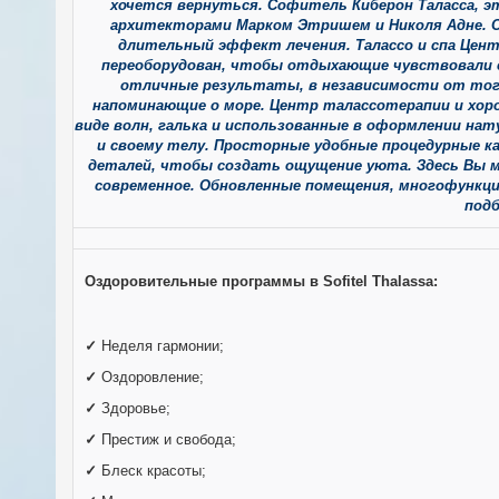
хочется вернуться. Софитель Киберон Таласса, 
архитекторами Марком Этришем и Николя Адне. О
длительный эффект лечения. Талассо и спа Цент
переоборудован, чтобы отдыхающие чувствовали с
отличные результаты, в независимости от того
напоминающие о море. Центр талассотерапии и хоро
виде волн, галька и использованные в оформлении на
и своему телу. Просторные удобные процедурные ка
деталей, чтобы создать ощущение уюта. Здесь Вы м
современное. Обновленные помещения, многофункци
под
Оздоровительные программы в
Sofitel
Thalassa
:
✓
Неделя гармонии;
✓
Оздоровление;
✓
Здоровье;
✓
Престиж и свобода;
✓
Блеск красоты;