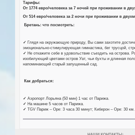
Тарифы:
От 1774 евро/человека за 7 ночей при проживании в дв
От 514 евро/человека за 2 ночи при проживании в двух
Бретань
: что посмотреть
:
✓
Глядя на окружающую природу, Вы сами захотите достичь
эмоционально-стимулирующая гимнастика, бег трусцой, стр
✓
Не откажите себе в удовольствие съездить на острова. 
изобилующий цветами остров Уат, чьи бухты и длинная поло
напоминающий старый запущенный сад.
Как добраться
:
✓
Аэропорт Лорьяна (50 мин) 1 час от Парижа.
✓
На машине 5 часов от Парижа.
✓
TGV Париж – Оре: 3 часа 30 минут; Киберон – Оре: 30 км.
НАШИ КОНТАКТЫ: