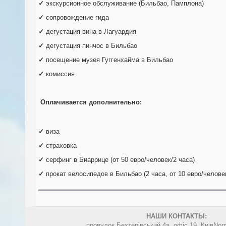
✓
экскурсионное обслуживание (Бильбао, Памплона)
✓
сопровождение гида
✓
дегустация вина в Лагуардия
✓
дегустация пинчос в Бильбао
✓
посещение музея Гуггенхайма в Бильбао
✓
комиссия
Оплачивается дополнительно:
✓
виза
✓
страховка
✓
серфинг в Биаррице (от 50 евро/человек/2 часа)
✓
прокат велосипедов в Бильбао (2 часа, от 10 евро/челове
НАШИ КОНТАКТЫ:
провулок Бехтерівський 4а. офіс 19, Киів
Nor