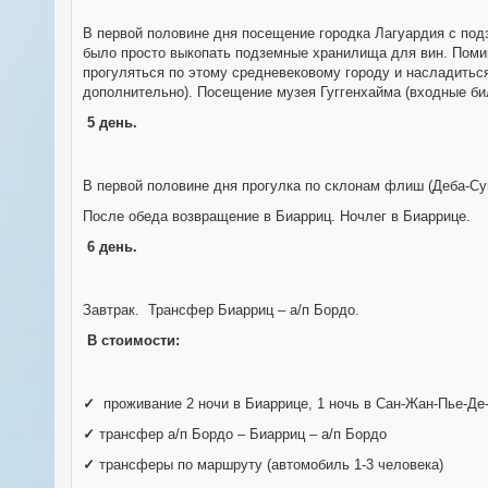
В первой половине дня посещение городка Лагуардия с подз
было просто выкопать подземные хранилища для вин. Помим
прогуляться по этому средневековому городу и насладиться
дополнительно). Посещение музея Гуггенхайма (входные бил
5 день.
В первой половине дня прогулка по склонам флиш (Деба-С
После обеда возвращение в Биарриц. Ночлег в Биаррице.
6 день.
Завтрак.
Трансфер Биарриц – а/п Бордо.
В стоимости:
✓
проживание 2 ночи в Биаррице, 1 ночь в Сан-Жан-Пье-Де-П
✓
трансфер а/п Бордо – Биарриц – а/п Бордо
✓
трансферы по маршруту (автомобиль 1-3 человека)