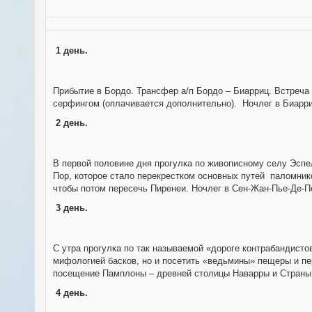
1 день.
Прибытие в Бордо. Трансфер а/п Бордо – Биарриц. Встреча
серфингом (оплачивается дополнительно). Ночлег в Биарри
2 день.
В первой половине дня прогулка по живописному селу Эспе
Пор, которое стало перекрестком основных путей паломнико
чтобы потом пересечь Пиренеи. Ночлег в Сен-Жан-Пье-Де-П
3 день.
С утра прогулка по так называемой «дороге контрабандисто
мифологией басков, но и посетить «ведьмины» пещеры и пер
посещение Памплоны – древней столицы Наварры и Страны 
4 день.