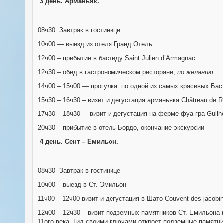
3 день.
Арманьяк.
08ч30 Завтрак в гостинице
10ч00 — выезд из отеля Гранд Отель
12ч00 – прибытие в бастиду Saint Julien d’Armagnac
12ч30 – обед в гастрономическом ресторане,
по желанию.
14ч00 – 15ч00 — прогулка по одной из самых красивых Баст
15ч30 – 16ч30 – визит и дегустация арманьяка Châtreau de R
17ч30 – 18ч30 – визит и дегустация на ферме фуа гра Guilhe
20ч30 – прибытие в отель Бордо, окончание экскурсии
4 день.
Сент – Емильон.
08ч30 Завтрак в гостинице
10ч00 – выезд в Ст. Эмильон
11ч00 – 12ч00 визит и дегустация в Шато Couvent des jacobin
12ч00 – 12ч30 – визит подземных памятников Ст. Емильона
11ого века. Гид своими ключами откроет подземные памят