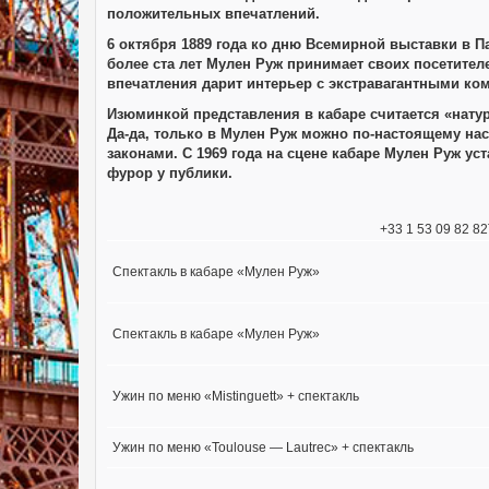
положительных впечатлений.
6 октября 1889 года ко дню Всемирной выставки в П
более ста лет Мулен Руж принимает своих посетител
впечатления дарит интерьер с экстравагантными ко
Изюминкой представления в кабаре считается «нату
Да-да, только в Мулен Руж можно по-настоящему на
законами.
С 1969 года на сцене кабаре Мулен Руж у
фурор у публики.
+33 1 53 09 82 8
Спектакль в кабаре «Мулен Руж»
Спектакль в кабаре «Мулен Руж»
Ужин по меню «Mistinguett» + спектакль
Ужин по меню «Toulouse — Lautrec» + спектакль