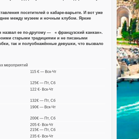
авления посетителей о кабаре-варьете. И вот уже
реднее между музеем и ночным клубом. Яркие
 назвал ее по-другому — « французский канкан».
 своими старыми традициями и не писаными
рыбки, так и полуобнажённые девушки, что вызвало
ных мероприятий
115 € — Вск-Чт
125€ — Пт, Сб
122 €- Вск-Чт
132€ — Пт, Сб
190€ — Вск-Чт
200€ — Пт, Сб
205 €- Вск-Чт
215€ — Пт, Сб
235 €- Вск-Чт