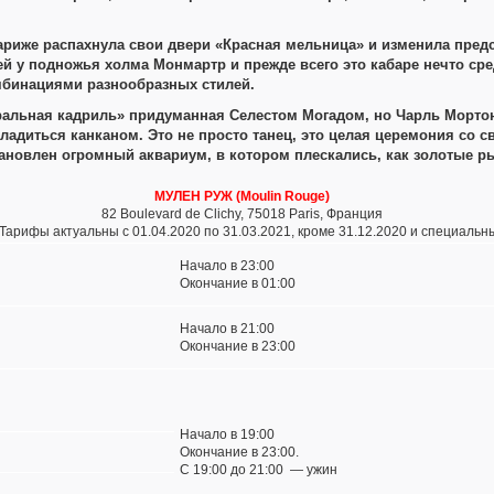
ариже распахнула свои двери «Красная мельница» и изменила предст
ей у подножья холма Монмартр и прежде всего это кабаре нечто с
мбинациями разнообразных стилей.
ральная кадриль» придуманная Селестом Могадом, но Чарль Мортон
сладиться канканом. Это не просто танец, это целая церемония со
становлен огромный аквариум, в котором плескались, как золотые 
МУЛЕН
РУЖ
(Moulin Rouge)
82 Boulevard de Clichy, 75018 Paris, Франция
2Тарифы актуальны с 01.04.2020 по 31.03.2021, кроме 31.12.2020 и специаль
Начало в 23:00
Окончание в 01:00
Начало в 21:00
Окончание в 23:00
Начало в 19:00
Окончание в 23:00.
С 19:00 до 21:00 — ужин