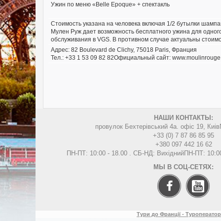
Ужин по меню «Belle Epoque» + спектакль
Стоимость указана на человека включая 1/2 бутылки шампа
Мулен Руж дает возможность бесплатного ужина для одного
обслуживания в VGS. В противном случае актуальны стоимос
Адрес: 82 Boulevard de Clichy, 75018 Paris, Франция
Тел.: +33 1 53 09 82 82Официальный сайт:
www.moulinrouge.
НАШИ КОНТАКТЫ:
провулок Бехтерівський 4а. офіс 19, Киів
+33 (0) 7 87 86 85 95
+380 097 442 16 62
ПН-ПТ: 10:00 - 18.00 . СБ-НД: Вихідний
ПН-ПТ: 10:0
МЫ В СОЦ-СЕТЯХ:
Тури до Франції - Туроператор