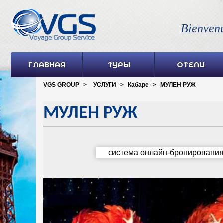
Bienven
ГЛАВНАЯ
ТУРЫ
ОТЕЛИ
VGS GROUP
>
УСЛУГИ
>
Кабаре
>
МУЛЕН РУЖ
МУЛЕН РУЖ
система онлайн-бронировани