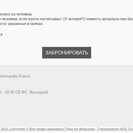
нского на человека
 человека, если группа насчитывает 15 человек
*
Стоимость актуальна при бр
ти, указанные в скобках.
fr
ЗАБРОНИРОВАТЬ
Normandie,France
0 - 18.00 СБ-ВС: Выходной
 VGS. Copyright © Все права захищенні.
Туры во Францию - Туроператор VGS. Co