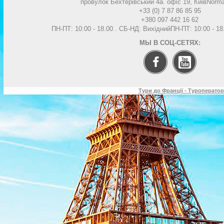
провулок Бехтерівський 4а. офіс 19, Киів
Norma
+33 (0) 7 87 86 85 95
+380 097 442 16 62
ПН-ПТ: 10:00 - 18.00 . СБ-НД: Вихідний
ПН-ПТ: 10:00 - 1
МЫ В СОЦ-СЕТЯХ:
Тури до Франції - Туроператор