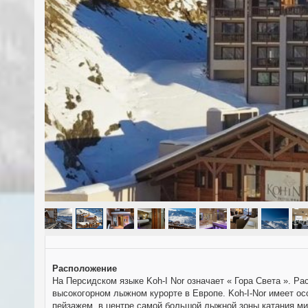
Расположение
На Персидском языке Koh-I Nоr означаeт « Гора Света ». Р
высокогорном лыжном курорте в Европе. Koh-I-Nоr имеет ос
пейзажем, в центре самой большой лыжной зоны катания м