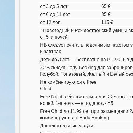
от 3 до 5 лет
65 €
от 6 до 11 лет
85 €
от 12 лет
115 €
* Новогодний и Рождественский ужины в
от 5ти ночей
HB следует считать неделимым пакетом ус
и завтрак
Дети до 3 лет — бесплатно на ВВ /20 € в 
20% скидки Early Booking для заброниров
Голубой, Топазовый, Желтый и Белый се
Не комбинируются с Free
Child
Free Night: действительна для Желтого,Т
ночей, 1-я ночь — в подарок. 4=5
Free Child до 11,99 лет при размещении
комбинируются с Early Booking
Дополнительные услуги