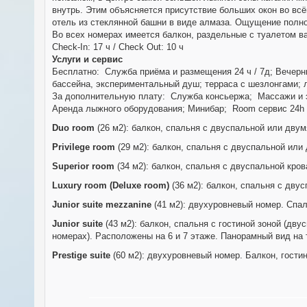
внутрь. Этим объясняется присутствие больших окон во всё
отель из стеклянной башни в виде алмаза. Ощущение полног
Во всех номерах имеется балкон, раздельные с туалетом 
Check-In: 17 ч / Check Out: 10 ч
Услуги и сервис
Бесплатно: Служба приёма и размещения 24 ч / 7д; Вечерни
бассейна, экспериментальный душ; терраса с шезлонгами; 
За дополнительную плату: Служба консьержа; Массажи и эс
Аренда лыжного оборудования; Минибар; Room сервис 24h 
Duo room
(26 м2): балкон, спальня с двуспальной или двум
Privilege room
(29 м2): балкон, спальня с двуспальной или
Superior room
(34 м2): балкон, спальня с двуспальной кров
Luxury room (Deluxe room)
(36 м2): балкон, спальня с дву
Junior suite mezzanine
(41 м2): двухуровневый номер. Спал
Junior suite
(43 м2): балкон, спальня с гостиной зоной (дв
номерах). Расположены на 6 и 7 этаже. Панорамный вид на 
Prestige suite
(60 м2): двухуровневый номер. Балкон, гости