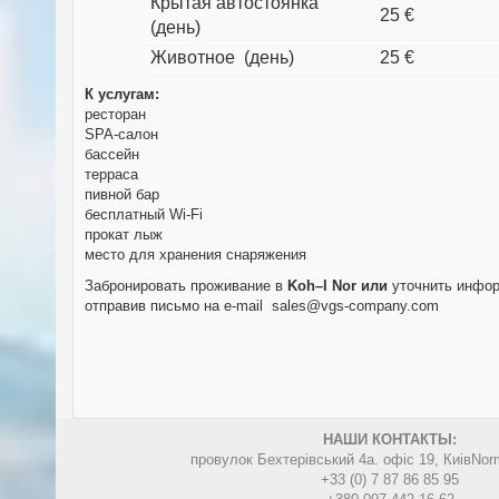
Крытая автостоянка
25 €
(день)
Животное (день)
25 €
К услугам:
ресторан
SPA-салон
бассейн
терраса
пивной бар
бесплатный Wi-Fi
прокат лыж
место для хранения снаряжения
Забронировать проживание в
Koh–I Nor
или
уточнить инфор
отправив письмо на e-mail
sales@vgs-company.com
НАШИ КОНТАКТЫ:
провулок Бехтерівський 4а. офіс 19, Киів
Nor
+33 (0) 7 87 86 85 95