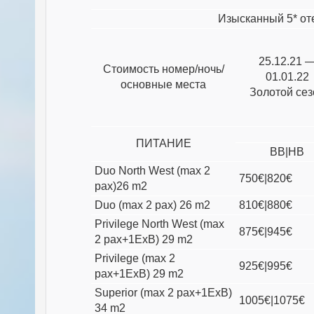
Изысканный 5* оте
25.12.21 
Стоимость номер/ночь/
01.01.22
основные места
Золотой сез
ПИТАНИЕ
BB|HB
Duo North West (max 2
750€|820€
pax)26 m2
Duo (max 2 pax) 26 m2
810€|880€
Privilege North West (max
875€|945€
2 pax+1ExB) 29 m2
Privilege (max 2
925€|995€
pax+1ExB) 29 m2
Superior (max 2 pax+1ExB)
1005€|1075€
34 m2