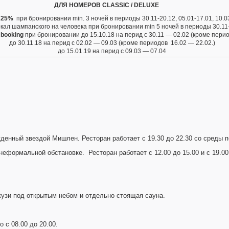
ДЛЯ НОМЕРОВ CLASSIC / DELUXE
 25%
при бронировании min. 3 ночей в периоды 30.11-20.12, 05.01-17.01, 10.0
окал шампанского на человека при бронировании min 5 ночей в периоды 30.11-2
booking
при бронировании до 15.10.18 на перид с 30.11 — 02.02 (кроме перио
до 30.11.18 на перид с 02.02 — 09.03 (кроме периодов 16.02 — 22.02.)
до 15.01.19 на перид с 09.03 — 07.04
ажденный звездой Мишлен. Ресторан работает с 19.30 до 22.30 со среды п
неформальной обстановке. Ресторан работает с 12.00 до 15.00 и с 19.00
узи под открытым небом и отдельно стоящая сауна.
 с 08.00 до 20.00.