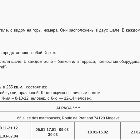
.
иле, с видом на горы, номера. Они расположены в двух шале. В каждо
ра представляют собой Duplex.
теля шале. В каждом Suite – балкон или терраса, полностью оборудован
тей)
в 255 кв.м., состоят из:
ой кухни, прачечной. Шале окружены личным садом.
 4-мя – 8-10-12 человек, с 6-ю — 12-14 человек.
ALPAGA *****
66 allee des marmousets, Route de Prariand 74120 Megeve
0.11-21.12
05.01-17.01 09.03-
18.01-15.02
23.0
30.03
1.03-07.04