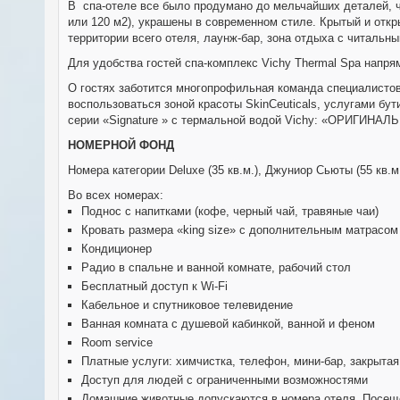
В спа-отеле все было продумано до мельчайших деталей, ч
или 120 м2), украшены в современном стиле. Крытый и откр
территории всего отеля, лаунж-бар, зона отдыха с читальн
Для удобства гостей спа-комплекс Vichy Thermal Spa напр
О гостях заботится многопрофильная команда специалистов 
воспользоваться зоной красоты SkinCeuticals, услугами бу
серии «Signature » с термальной водой Vichy: «ОРИГИНАЛЬ
НОМЕРНОЙ ФОНД
Номера категории Deluxe (35 кв.м.), Джуниор Сьюты (55 кв.м.
Во всех номерах:
Поднос с напитками (кофе, черный чай, травяные чаи)
Кровать размера «king size» с дополнительным матрасом 
Кондиционер
Радио в спальне и ванной комнате, рабочий стол
Бесплатный доступ к Wi-Fi
Кабельное и спутниковое телевидение
Ванная комната с душевой кабинкой, ванной и феном
Room service
Платные услуги: химчистка, телефон, мини-бар, закрытая
Доступ для людей с ограниченными возможностями
Домашние животные допускаются в номера отеля. Посеще