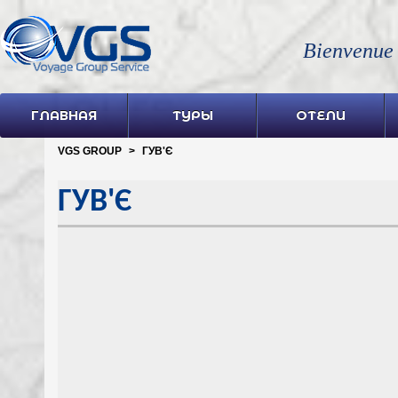
Bienvenue
ГЛАВНАЯ
ТУРЫ
ОТЕЛИ
VGS GROUP
>
ГУВ'Є
ГУВ'Є