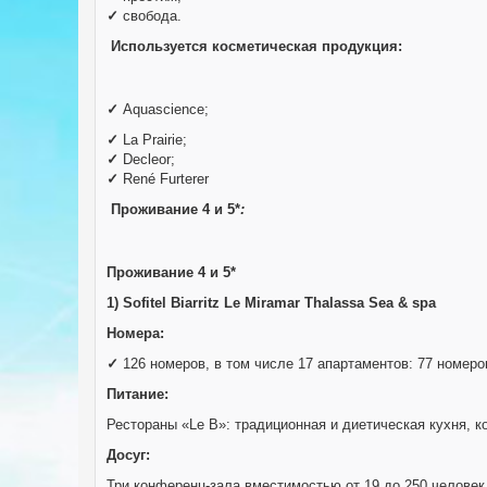
✓
свобода.
Используется косметическая продукция:
✓
Aquascience;
✓
La Prairie;
✓
Decleor;
✓
René Furterer
Проживание 4 и 5*
:
Проживание
4 и
5*
1) Sofitel Biarritz Le Miramar Thalassa Sea & spa
Номера:
✓
126 номеров, в том числе 17 апартаментов: 77 номеро
Питание:
Рестораны «Le B»: традиционная и диетическая кухня, к
Досуг:
Три конференц-зала вместимостью от 19 до 250 человек