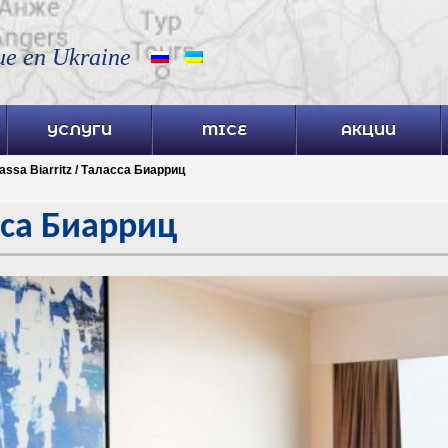
ue en Ukraine
УСЛУГИ
MICE
АКЦИИ
assa Biarritz / Таласса Биарриц
асса Биарриц