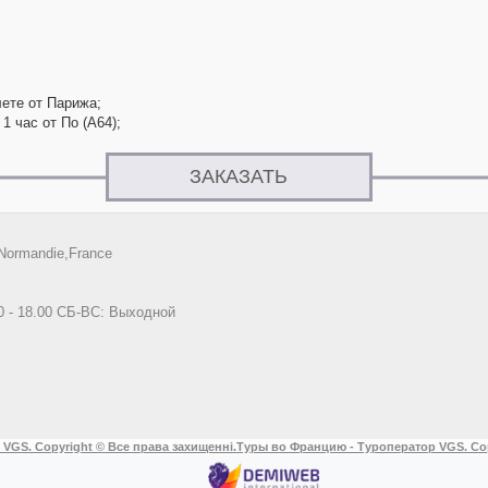
лете от Парижа;
1 час от По (А64);
ЗАКАЗАТЬ
Normandie,France
0 - 18.00 СБ-ВС: Выходной
 VGS. Copyright © Все права захищенні.
Туры во Францию - Туроператор VGS. Co