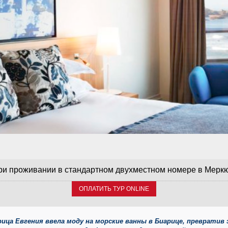
при проживании в стандартном двухместном номере в Мерк
ОПЛАТИТЬ ТУР ONLINE
рица Евгения ввела моду на морские ванны в Биарице, преврати