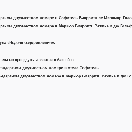
ндартном двухместном номере в Софитель Биарритц ле Мирамар Талас
ндартном двухместном номере в Меркюр Биарритц Режина и дю Гольф 
ула «Неделя оздоровления»
.
уальные процедуры и занятия в бассейне.
тандартном двухместном номере в отеле Софитель.
андартном двухместном номере в Меркюр Биарритц Режина и дю Гол