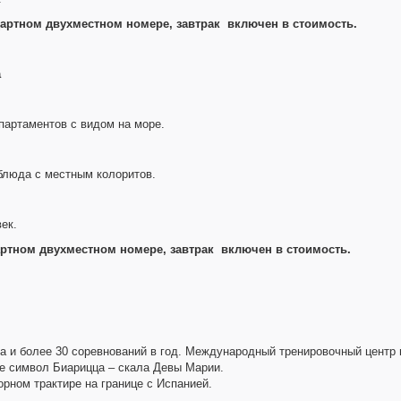
дартном двухместном номере, завтрак включен в стоимость.
a
апартаментов с видом на море.
блюда с местным колоритов.
ек.
артном двухместном номере, завтрак включен в стоимость.
а и более 30 соревнований в год. Международный тренировочный центр 
же символ Биарицца – скала Девы Марии.
орном трактире на границе с Испанией.