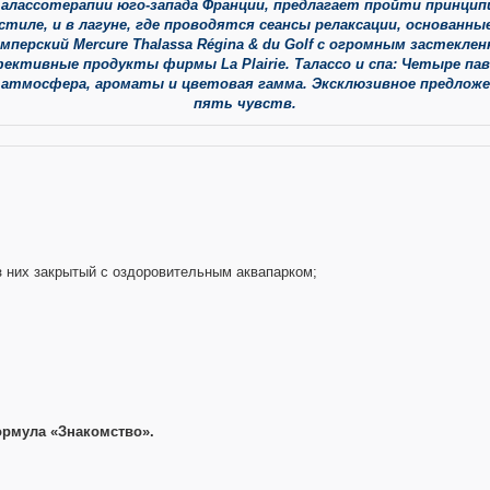
алассотерапии юго-запада Франции, предлагает пройти принци
тиле, и в лагуне, где проводятся сеансы релаксации, основанн
ный имперский Mercure Thalassa Régina & du Golf с огромным заст
ективные продукты фирмы La Plairie. Талассо и спа: Четыре пав
 атмосфера, ароматы и цветовая гамма. Эксклюзивное предложени
пять чувств.
з них закрытый с оздоровительным аквапарком;
рмула «Знакомство»
.