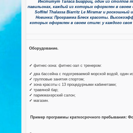
Институт Таласа Биарриц, один из столпов т
павильонах, каждый из которых оформлен в своем с
Soffitel Thalassa Biarritz Le Miramar и роскош
Новинка: Программа Блеск красоты. Высокоэфф
которых оформлен в своем стиле: у каждого своя
Оборудование
.
✓
фитнес-зона: фитнес-зал с тренером:
✓
два бассейна с подогреваемой морской водой, один и
✓
групповые занятия спортом;
✓
зона красоты с 13 процедурными кабинетами;
✓
травяной бар;
✓
парикмахерский салон;
✓
магазин.
Пример программы краткосрочного пребывания:
Фо