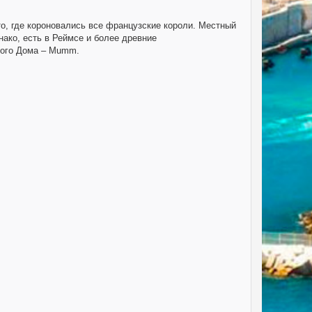
сто, где короновались все французские короли. Местный
нако, есть в Реймсе и более древние
тного Дома – Mumm.