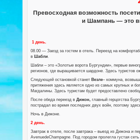
Превосходная возможность посети
и Шампань — это в
1 день.
08.00 — Заезд за гостем в отель. Переезд на комфорта
в
Шабли
.
Шабли – это «Золотые ворота Бургундии», первые виног
регионов, где выращивается шардоне. Здесь туристов ож
Следующей остановкой станет
Везле
– коммуна, возвыш
притяжения здесь является одно из самых крупных и бо
Магдалины. Здесь туристам будет предоставлено свобод
После обеда переезд в
Дижон,
главный герцогства Бург
пострадал во время последних двух войн, поэтому здес
Ночь в Дижоне.
2 день.
Завтрак в отеле, после завтрака – выезд из Дижона и п
AvenuedeChampagne. Под городом пролегла густая сеть