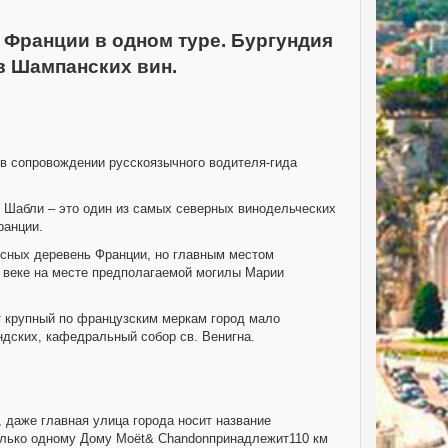
Франции в одном туре. Бургундия
в Шампанских вин.
 в сопровождении русскоязычного водителя-гида
. Шабли – это один из самых северных винодельческих
ранции.
исных деревень Франции, но главным местом
I веке на месте предполагаемой могилы Марии
от крупный по французским меркам город мало
ндских, кафедральный собор св. Венигна.
 даже главная улица города носит название
Только одному Дому Moët& Chandonпринадлежит110 км