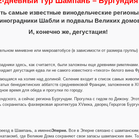
2-дневный тур Шампань – Бургундия
ть самые известные винодельческие регионы 
иноградники Шабли и подвалы Великих домо
И, конечно же, дегустация!
бельном минивэне или микроавтобусе (в зависимости от размера группы)
радники здесь, как считается, были заложены еще древними римлянами
идает дегустация едва ли не самого известного «тихого» белого вина Ф
ающаяся на холме над долиной. Селение входит в список самых живоп
гатых бенедиктинских аббатств средневековой Франции, заложенное в X
ное время для обеда и прогулки по городу.
ундского, а сейчас региона Бургундии. Прогулка с гидом по Дижону. Эт
ь сохранилась фахверковая архитектура XVвека, дворец Герцогов Бургу
ереезд в Шампань, а именно
Эперне.
Все в Эперне связано с шампанским,
 катакомб, где Великие Дома сохраняют свои запасы шампанских вин. 