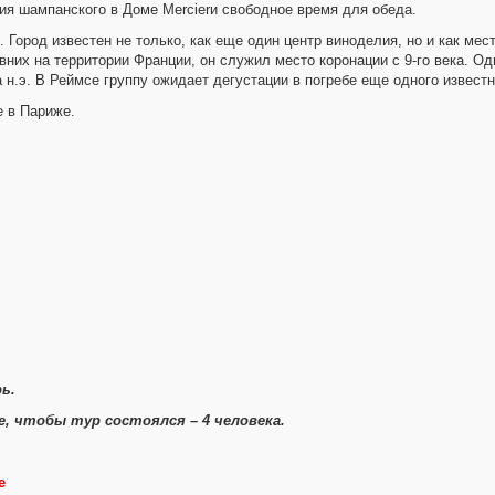
ция шампанского в Доме Mercierи свободное время для обеда.
. Город известен не только, как еще один центр виноделия, но и как ме
их на территории Франции, он служил место коронации с 9-го века. Од
а н.э. В Реймсе группу ожидает дегустации в погребе еще одного извес
е в Париже.
ь.
, чтобы тур состоялся – 4 человека.
е