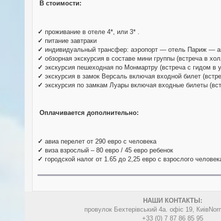
В стоимости:
✓
проживание в отеле 4*, или 3* .
✓
питание завтраки
✓
индивидуальный трансфер: аэропорт — отель Париж — а
✓
обзорная экскурсия в составе мини группы (встреча в хол
✓
экскурсия пешеходная по Монмартру (встреча с гидом в 
✓
экскурсия в замок Версаль включая входной билет (встре
✓
экскурсия по замкам Луары включая входные билеты (вст
Оплачивается дополнительно:
✓
авиа перелет от 290 евро с человека
✓
виза взрослый – 80 евро / 45 евро ребенок
✓
городской налог от 1.65 до 2,25 евро с взрослого человека
НАШИ КОНТАКТЫ:
провулок Бехтерівський 4а. офіс 19, Киів
Nor
+33 (0) 7 87 86 85 95