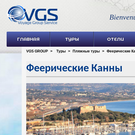
Bienven
ГЛАВНАЯ
ТУРЫ
ОТЕЛИ
VGS GROUP
>
Туры
>
Пляжные туры
>
Феерические К
Феерические Канны