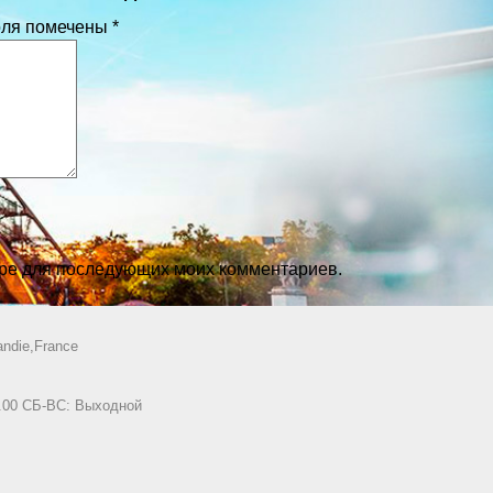
оля помечены
*
зере для последующих моих комментариев.
ndie,France
8.00 СБ-ВС: Выходной