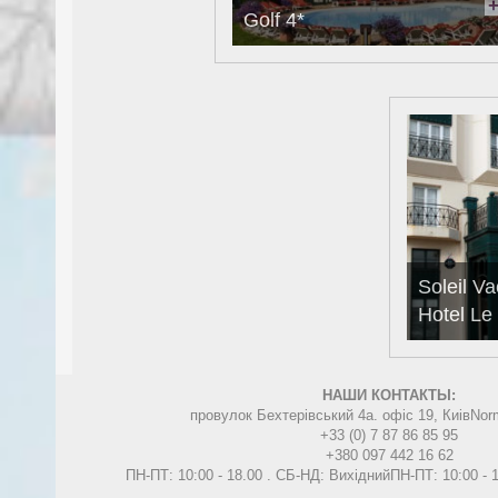
Golf 4*
Soleil Va
Hotel Le
НАШИ КОНТАКТЫ:
провулок Бехтерівський 4а. офіс 19, Киів
Nor
+33 (0) 7 87 86 85 95
+380 097 442 16 62
ПН-ПТ: 10:00 - 18.00 . СБ-НД: Вихідний
ПН-ПТ: 10:00 -